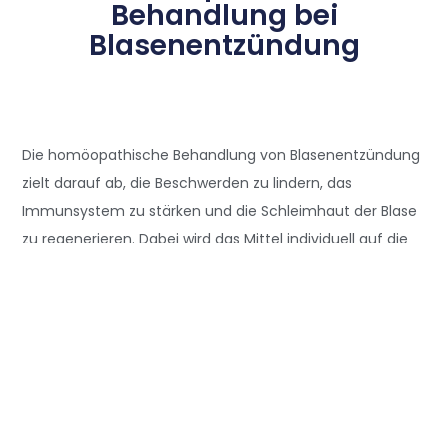
Behandlung bei
Blasenentzündung
Die homöopathische Behandlung von Blasenentzündung
zielt darauf ab, die Beschwerden zu lindern, das
Immunsystem zu stärken und die Schleimhaut der Blase
zu regenerieren. Dabei wird das Mittel individuell auf die
konkreten Symptome abgestimmt. Die Wahl des
passenden
homöopathischen Mittels
bei
Blasenentzündung richtet sich nach:
Art und Zeitpunkt des Schmerzes (vor, während
oder nach dem Wasserlassen?)
Beschaffenheit des Urins (klar, trüb, rötlich?)