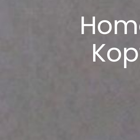
Homö
Kop