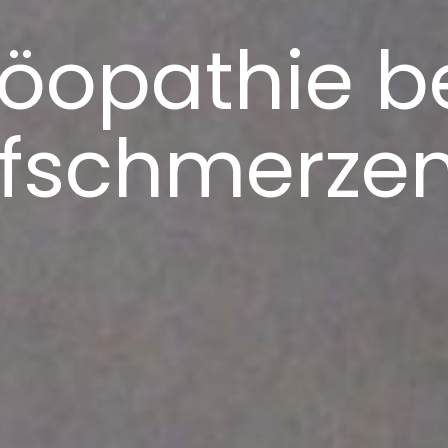
opathie b
fschmerze