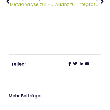
Metaanalyse zur Homöopathie: Arnica montana nach Operationen
Allianz für Integrative Medizin & Gesundheit gegründet
Teilen:
Mehr Beiträge: