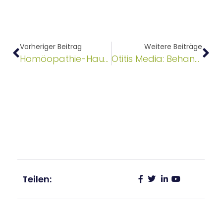
Vorheriger Beitrag
Weitere Beiträge
Homöopathie-Hausapotheke für Herbst und Winter
Otitis Media: Behandlung ohne Antibiotika kann eine Option sein
Teilen: