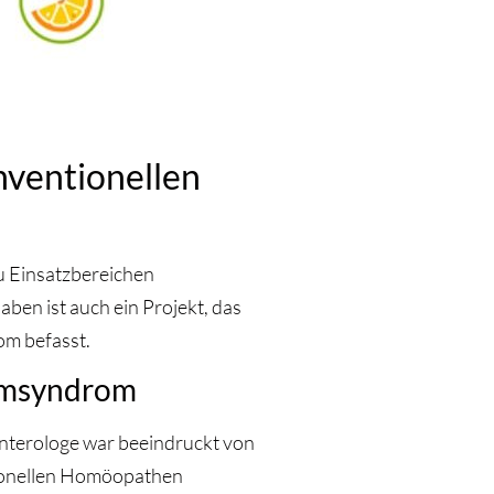
nventionellen
zu Einsatzbereichen
en ist auch ein Projekt, das
om befasst.
armsyndrom
enterologe war beeindruckt von
sionellen Homöopathen