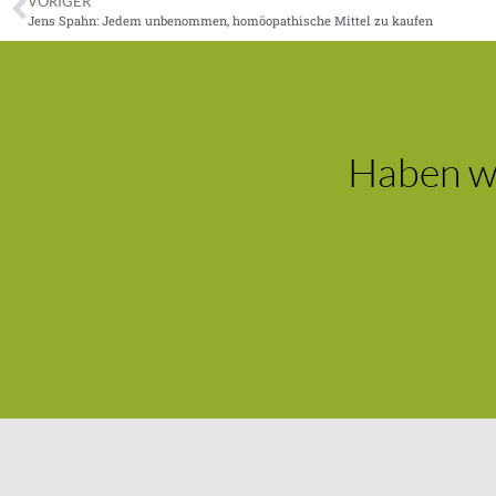
VORIGER
Jens Spahn: Jedem unbenommen, homöopathische Mittel zu kaufen
Haben wi