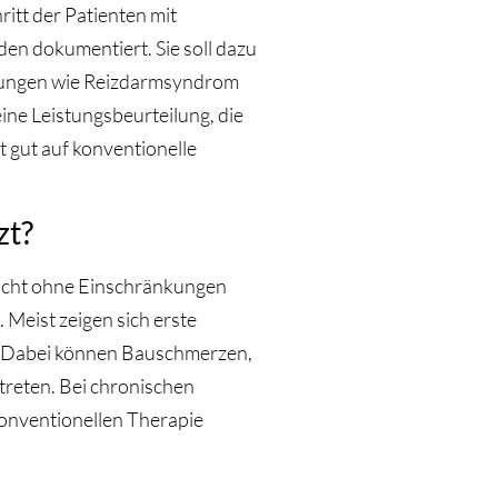
ritt der Patienten mit
n dokumentiert. Sie soll dazu
kungen wie Reizdarmsyndrom
ne Leistungsbeurteilung, die
t gut auf konventionelle
zt?
nicht ohne Einschränkungen
Meist zeigen sich erste
. Dabei können Bauschmerzen,
treten. Bei chronischen
nventionellen Therapie