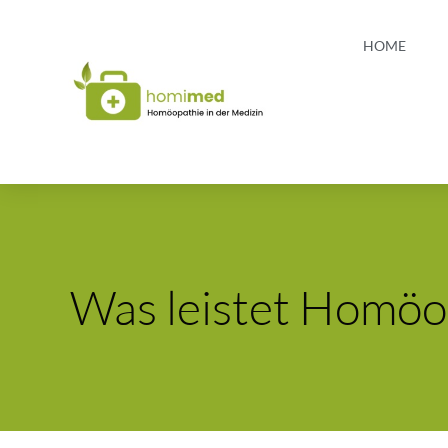
HOME
Was leistet Homöo