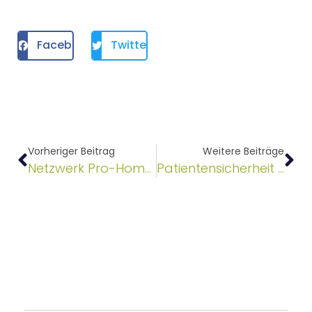
Facebook
Twitter
Vorheriger Beitrag
Weitere Beiträge
Netzwerk Pro-Homöopathie appelliert an die Delegierten der Landesärztekammer Baden-Württemberg
Patientensicherheit neu in den Fokus rücken