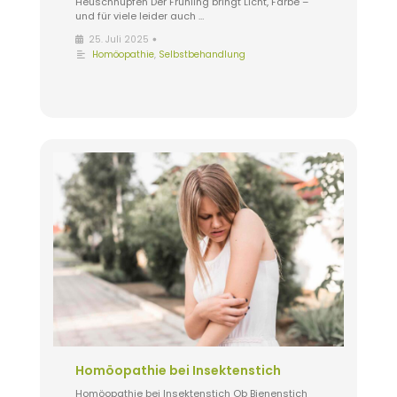
Heuschnupfen Der Frühling bringt Licht, Farbe –
und für viele leider auch …
•
25. Juli 2025
Homöopathie
,
Selbstbehandlung
Homöopathie bei Insektenstich
Homöopathie bei Insektenstich Ob Bienenstich