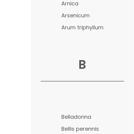
Arnica
Arsenicum
Arum triphyllum
B
Belladonna
Bellis perennis