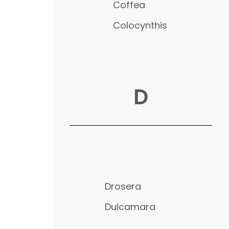
Coffea
Colocynthis
D
Drosera
Dulcamara