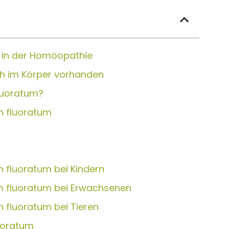
l“ in der Homöopathie
uch im Körper vorhanden
luoratum?
m fluoratum
 fluoratum bei Kindern
m fluoratum bei Erwachsenen
 fluoratum bei Tieren
uoratum