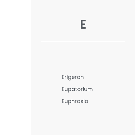
E
Erigeron
Eupatorium
Euphrasia