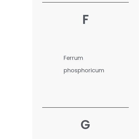
F
Ferrum
phosphoricum
G